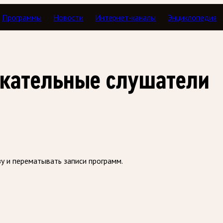
Программы
Новости
Интернет-каналы
Энциклопедия
з
скательные слушатели
зу и перематывать записи программ.