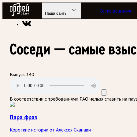
Радио Орфей
Сетка вещания
Радио классической музыки «Орфей»
Подкасты
Пара фра
Наши сайты
Соседи — самые взы
Выпуск 340
В соответствии с требованиями
РАО
нельзя ставить на пау
Пара фраз
Короткие истории от Алексея Сканави