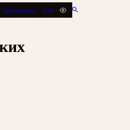
Города вещания
О нас
иких