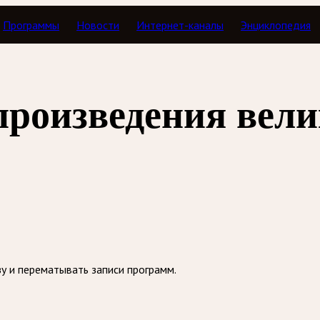
Программы
Новости
Интернет-каналы
Энциклопедия
з
произведения вел
зу и перематывать записи программ.