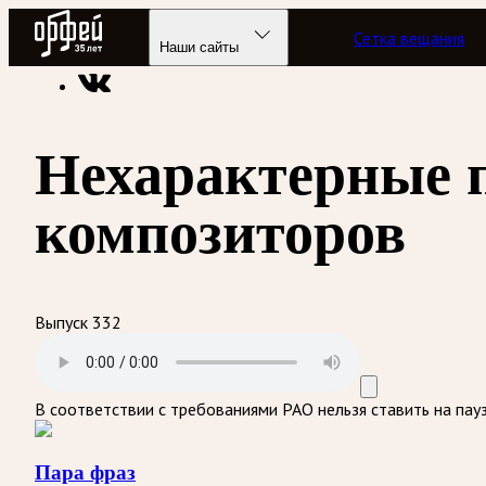
Радио Орфей
Сетка вещания
Радио классической музыки «Орфей»
Подкасты
Пара фра
Наши сайты
Нехарактерные 
композиторов
Выпуск 332
В соответствии с требованиями
РАО
нельзя ставить на пау
Пара фраз