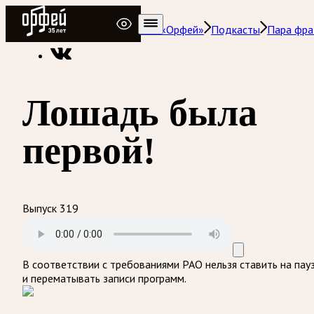
Радио Орфей
Радио классической музыки «Орфей»
Подкасты
Пара фра
Лошадь была
первой!
Выпуск 319
В соответствии с требованиями
РАО
нельзя ставить на пау
и перематывать записи программ.