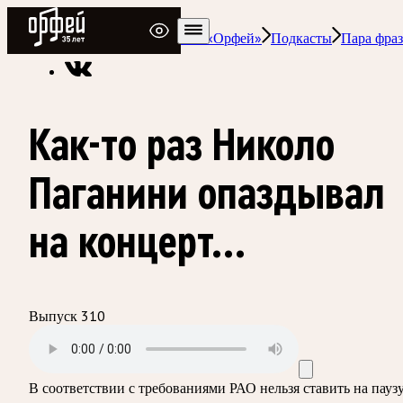
Радио Орфей
Радио классической музыки «Орфей»
Подкасты
Пара фраз
Как-то раз Николо
Паганини опаздывал
на концерт...
Выпуск 310
В соответствии с требованиями
РАО
нельзя ставить на пауз