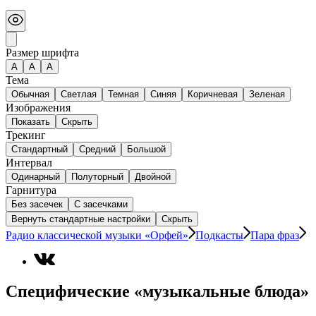
Размер шрифта
А
A
A
Тема
Обычная
Светлая
Темная
Синяя
Коричневая
Зеленая
Изображения
Показать
Скрыть
Трекинг
Стандартный
Средний
Большой
Интервал
Одинарный
Полуторный
Двойной
Гарнитура
Без засечек
С засечками
Вернуть стандартные настройки
Скрыть
Радио классической музыки «Орфей»
Подкасты
Пара фраз
Специфические «музыкальные блюда»