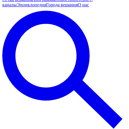
каналы
Энциклопедия
Города вещания
О нас