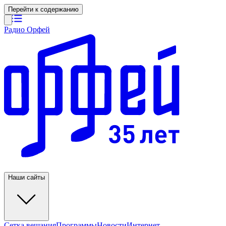
Перейти к содержанию
Радио Орфей
Наши сайты
Сетка вещания
Программы
Новости
Интернет-