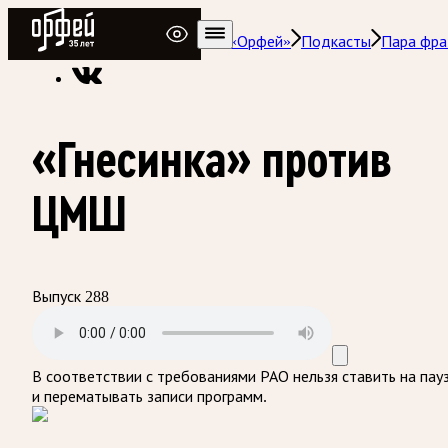
Радио Орфей
Радио классической музыки «Орфей»
Подкасты
Пара фра
«Гнесинка» против
ЦМШ
Выпуск 288
В соответствии с требованиями
РАО
нельзя ставить на пау
и перематывать записи программ.