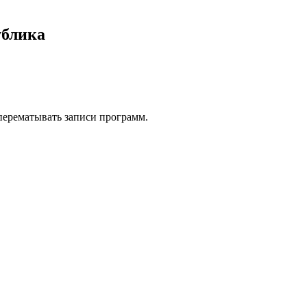
ублика
 перематывать записи программ.