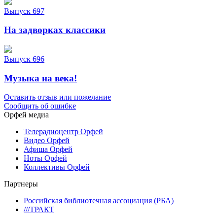
Выпуск 697
На задворках классики
Выпуск 696
Музыка на века!
Оставить отзыв или пожелание
Сообщить об ошибке
Орфей медиа
Телерадиоцентр Орфей
Видео Орфей
Афиша Орфей
Ноты Орфей
Коллективы Орфей
Партнеры
Российская библиотечная ассоциация (РБА)
///ТРАКТ