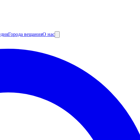
едия
Города вещания
О нас