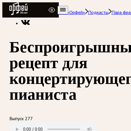
Радио Орфей
Радио классической музыки «Орфей»
Подкасты
Пара фра
Беспроигрышн
рецепт для
концертирующе
пианиста
Выпуск 277