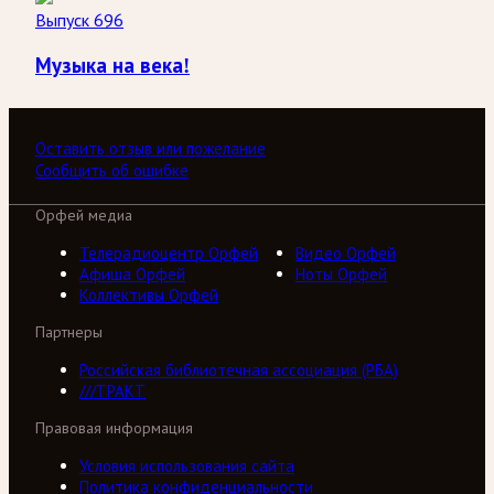
Выпуск 696
Музыка на века!
Оставить отзыв или пожелание
Сообщить об ошибке
Орфей медиа
Телерадиоцентр Орфей
Видео Орфей
Афиша Орфей
Ноты Орфей
Коллективы Орфей
Партнеры
Российская библиотечная ассоциация (РБА)
///ТРАКТ
Правовая информация
Условия использования сайта
Политика конфиденциальности