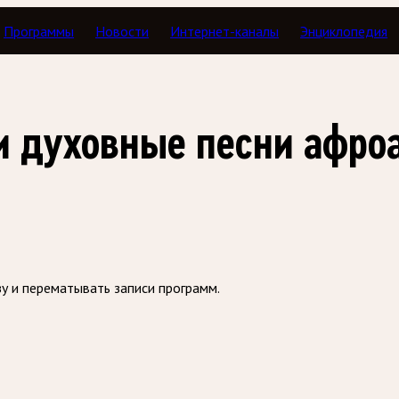
Программы
Новости
Интернет-каналы
Энциклопедия
з
 и духовные песни афр
зу и перематывать записи программ.