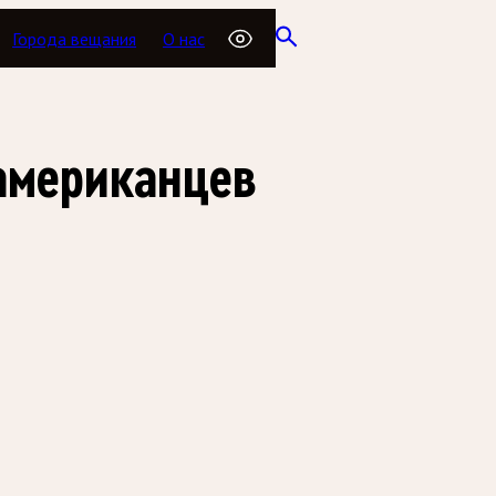
Города вещания
О нас
оамериканцев