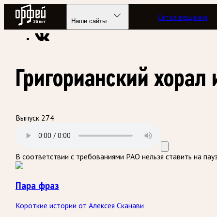
Радио Орфей
Сетка вещания
Радио классической музыки «Орфей»
Подкасты
Пара фра
Наши сайты
Григорианский хорал
Выпуск 274
В соответствии с требованиями
РАО
нельзя ставить на пау
Пара фраз
Короткие истории от Алексея Сканави