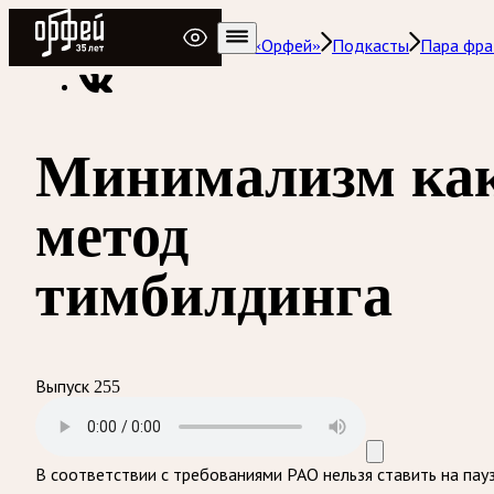
Радио Орфей
Радио классической музыки «Орфей»
Подкасты
Пара фра
Минимализм ка
метод
тимбилдинга
Выпуск 255
В соответствии с требованиями
РАО
нельзя ставить на пау