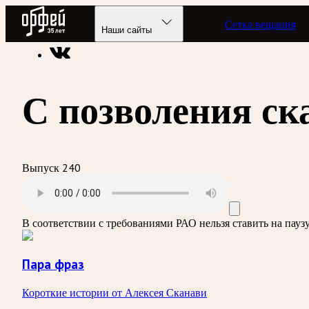
Радио Орфей
Сетка вещания
Радио классической музыки «Орфей»
Подкасты
Пара фраз
Наши сайты
С позволения ск
Выпуск 240
В соответствии с требованиями
РАО
нельзя ставить на пау
Пара фраз
Короткие истории от Алексея Сканави