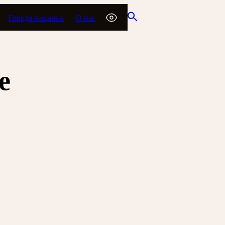
Города вещания
О нас
е