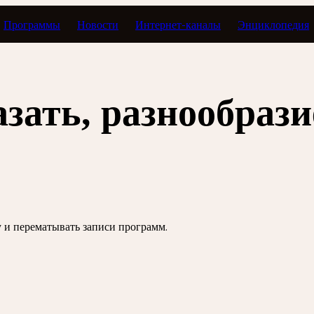
Программы
Новости
Интернет-каналы
Энциклопедия
азать, разнообрази
зу и перематывать записи программ.