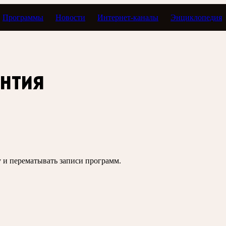
Программы
Новости
Интернет-каналы
Энциклопедия
антия
зу и перематывать записи программ.