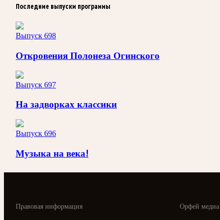
Последние выпуски программы
Выпуск 698
Откровения Полонеза Огинского
Выпуск 697
На задворках классики
Выпуск 696
Музыка на века!
Правовая информация
Орфей медиа