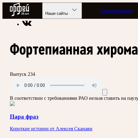
Радио Орфей
Сетка вещания
Радио классической музыки «Орфей»
Подкасты
Пара фраз
Наши сайты
Фортепианная хиром
Выпуск 234
В соответствии с требованиями
РАО
нельзя ставить на пау
Пара фраз
Короткие истории от Алексея Сканави