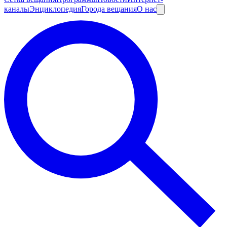
каналы
Энциклопедия
Города вещания
О нас