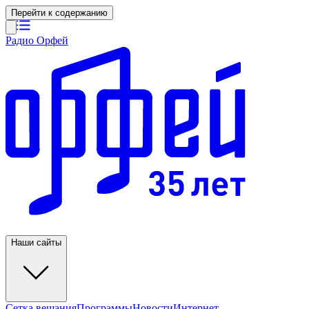
Перейти к содержанию
Радио Орфей
Наши сайты
Сетка вещания
Программы
Новости
Интернет-