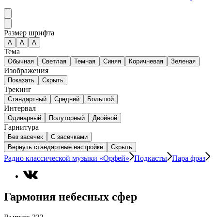
Размер шрифта
А
A
A
Тема
Обычная
Светлая
Темная
Синяя
Коричневая
Зеленая
Изображения
Показать
Скрыть
Трекинг
Стандартный
Средний
Большой
Интервал
Одинарный
Полуторный
Двойной
Гарнитура
Без засечек
С засечками
Вернуть стандартные настройки
Скрыть
Радио классической музыки «Орфей»
Подкасты
Пара фраз
Гармония небесных сфер