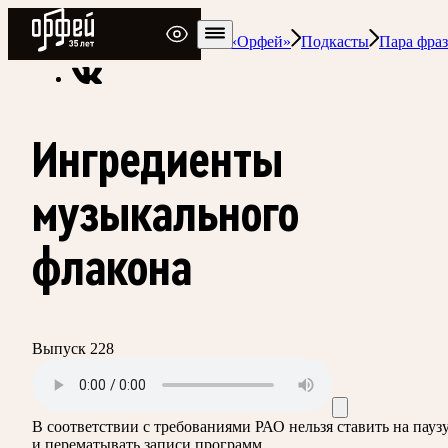
Радио Орфей
Радио классической музыки «Орфей»
Подкасты
Пара фраз
Ингредиенты
музыкального
флакона
Выпуск 228
В соответствии с требованиями
РАО
нельзя ставить на пауз
и перематывать записи программ.