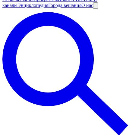
каналы
Энциклопедия
Города вещания
О нас