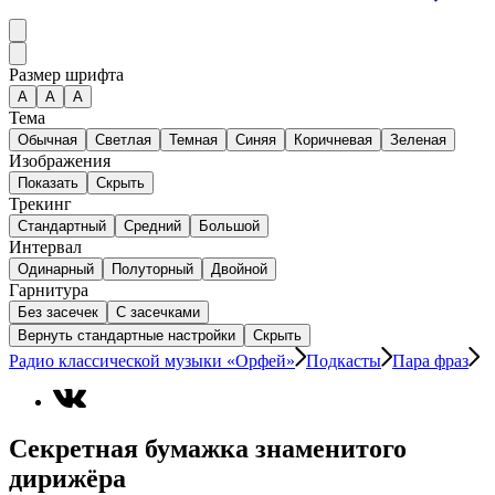
Размер шрифта
А
A
A
Тема
Обычная
Светлая
Темная
Синяя
Коричневая
Зеленая
Изображения
Показать
Скрыть
Трекинг
Стандартный
Средний
Большой
Интервал
Одинарный
Полуторный
Двойной
Гарнитура
Без засечек
С засечками
Вернуть стандартные настройки
Скрыть
Радио классической музыки «Орфей»
Подкасты
Пара фраз
Секретная бумажка знаменитого
дирижёра