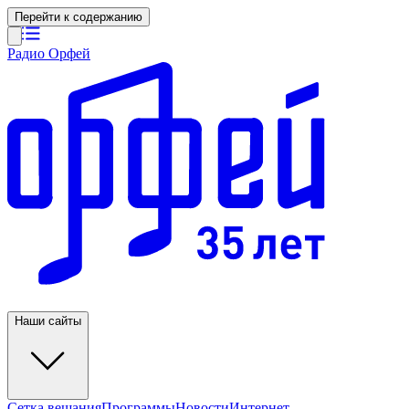
Перейти к содержанию
Радио Орфей
Наши сайты
Сетка вещания
Программы
Новости
Интернет-