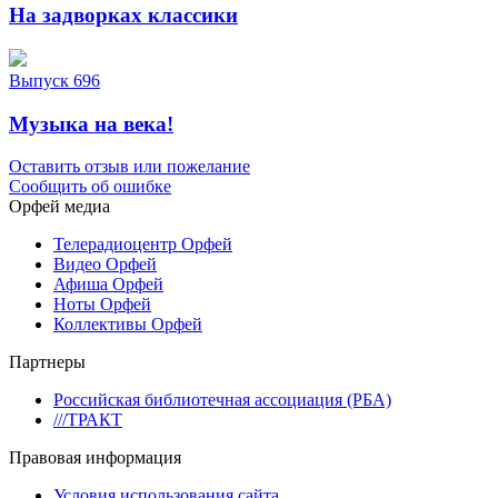
На задворках классики
Выпуск 696
Музыка на века!
Оставить отзыв или пожелание
Сообщить об ошибке
Орфей медиа
Телерадиоцентр Орфей
Видео Орфей
Афиша Орфей
Ноты Орфей
Коллективы Орфей
Партнеры
Российская библиотечная ассоциация (РБА)
///ТРАКТ
Правовая информация
Условия использования сайта