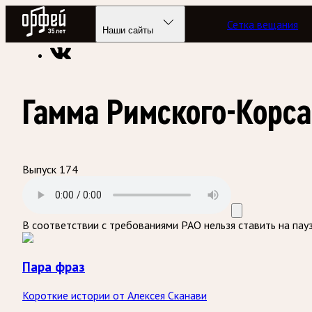
Радио Орфей
Сетка вещания
Радио классической музыки «Орфей»
Подкасты
Пара фра
Наши сайты
Гамма Римского-Корс
Выпуск 174
В соответствии с требованиями
РАО
нельзя ставить на пау
Пара фраз
Короткие истории от Алексея Сканави