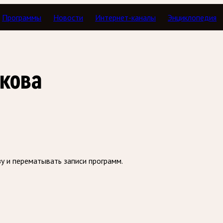
Программы
Новости
Интернет-каналы
Энциклопедия
з
акова
зу и перематывать записи программ.