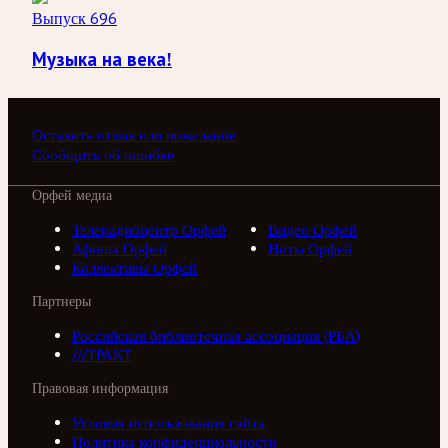
Выпуск 696
Музыка на века!
Оставить отзыв или пожелание
Сообщить об ошибке
Орфей медиа
Телерадиоцентр Орфей
Видео Орфей
Афиша Орфей
Ноты Орфей
Коллективы Орфей
Партнеры
Российская библиотечная ассоциация (РБА)
///ТРАКТ
Правовая информация
Условия использования сайта
Политика конфиденциальности