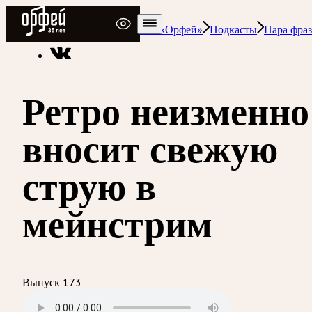
Радио Орфей
Радио классической музыки «Орфей»
Подкасты
Пара фраз
Ретро неизменно
вносит свежую
струю в
мейнстрим
Выпуск 173