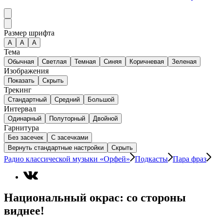
Размер шрифта
А
A
A
Тема
Обычная
Светлая
Темная
Синяя
Коричневая
Зеленая
Изображения
Показать
Скрыть
Трекинг
Стандартный
Средний
Большой
Интервал
Одинарный
Полуторный
Двойной
Гарнитура
Без засечек
С засечками
Вернуть стандартные настройки
Скрыть
Радио классической музыки «Орфей»
Подкасты
Пара фраз
Национальный окрас: со стороны
виднее!