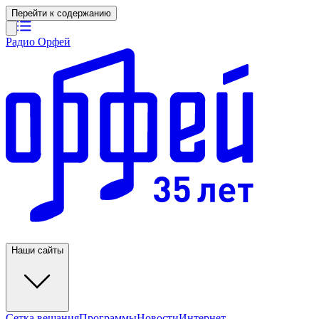
Перейти к содержанию
Радио Орфей
Наши сайты
Сетка вещания
Программы
Новости
Интернет-