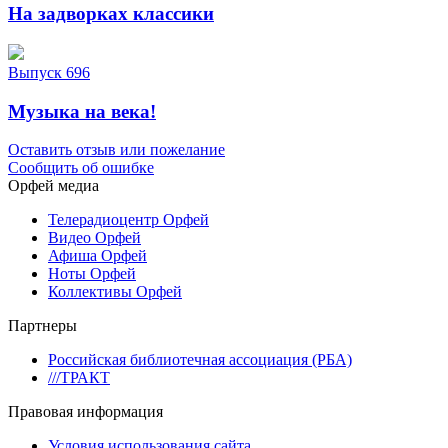
На задворках классики
Выпуск 696
Музыка на века!
Оставить отзыв или пожелание
Сообщить об ошибке
Орфей медиа
Телерадиоцентр Орфей
Видео Орфей
Афиша Орфей
Ноты Орфей
Коллективы Орфей
Партнеры
Российская библиотечная ассоциация (РБА)
///ТРАКТ
Правовая информация
Условия использования сайта