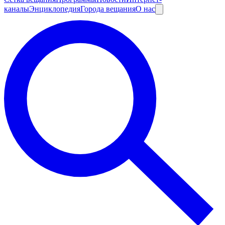
каналы
Энциклопедия
Города вещания
О нас