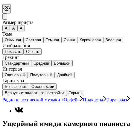
Размер шрифта
А
A
A
Тема
Обычная
Светлая
Темная
Синяя
Коричневая
Зеленая
Изображения
Показать
Скрыть
Трекинг
Стандартный
Средний
Большой
Интервал
Одинарный
Полуторный
Двойной
Гарнитура
Без засечек
С засечками
Вернуть стандартные настройки
Скрыть
Радио классической музыки «Орфей»
Подкасты
Пара фраз
Ущербный имидж камерного пианиста