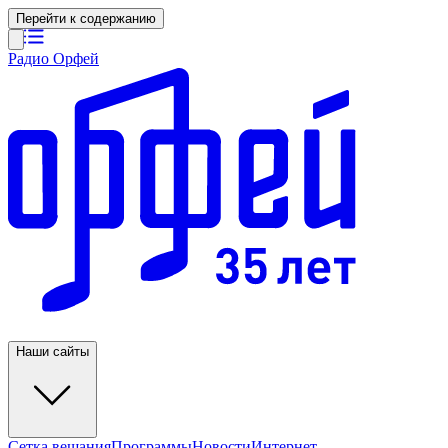
Перейти к содержанию
Радио Орфей
Наши сайты
Сетка вещания
Программы
Новости
Интернет-