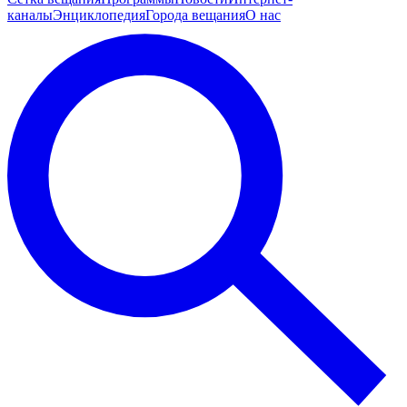
каналы
Энциклопедия
Города вещания
О нас