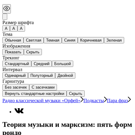
Размер шрифта
А
A
A
Тема
Обычная
Светлая
Темная
Синяя
Коричневая
Зеленая
Изображения
Показать
Скрыть
Трекинг
Стандартный
Средний
Большой
Интервал
Одинарный
Полуторный
Двойной
Гарнитура
Без засечек
С засечками
Вернуть стандартные настройки
Скрыть
Радио классической музыки «Орфей»
Подкасты
Пара фраз
Теория музыки и марксизм: пять форм
рондо