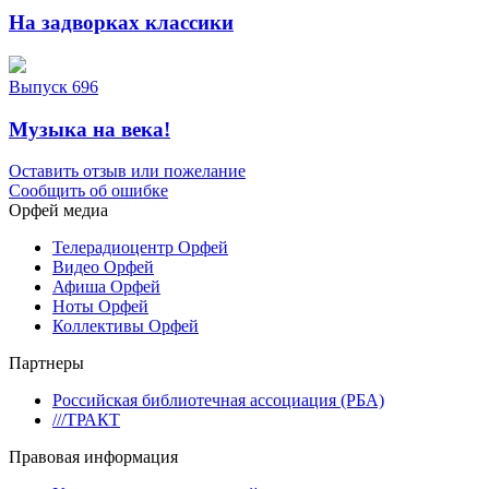
На задворках классики
Выпуск 696
Музыка на века!
Оставить отзыв или пожелание
Сообщить об ошибке
Орфей медиа
Телерадиоцентр Орфей
Видео Орфей
Афиша Орфей
Ноты Орфей
Коллективы Орфей
Партнеры
Российская библиотечная ассоциация (РБА)
///ТРАКТ
Правовая информация