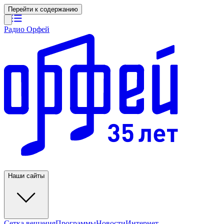
Перейти к содержанию
Радио Орфей
Наши сайты
Сетка вещания
Программы
Новости
Интернет-