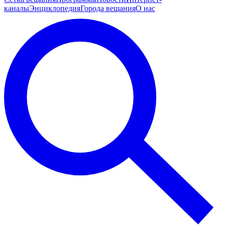
каналы
Энциклопедия
Города вещания
О нас