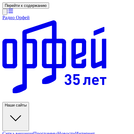
Перейти к содержанию
Радио Орфей
Наши сайты
Сетка вещания
Программы
Новости
Интернет-