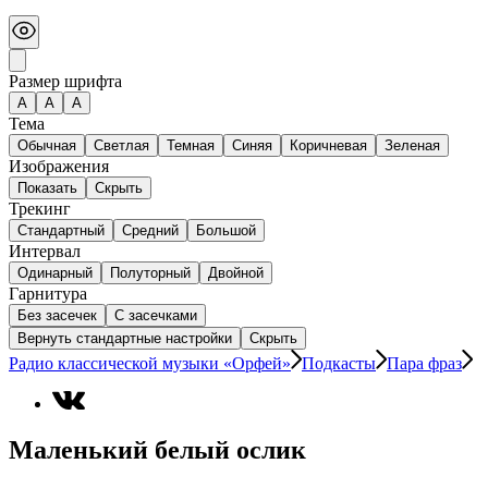
Размер шрифта
А
A
A
Тема
Обычная
Светлая
Темная
Синяя
Коричневая
Зеленая
Изображения
Показать
Скрыть
Трекинг
Стандартный
Средний
Большой
Интервал
Одинарный
Полуторный
Двойной
Гарнитура
Без засечек
С засечками
Вернуть стандартные настройки
Скрыть
Радио классической музыки «Орфей»
Подкасты
Пара фраз
Маленький белый ослик