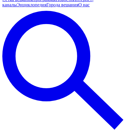
каналы
Энциклопедия
Города вещания
О нас