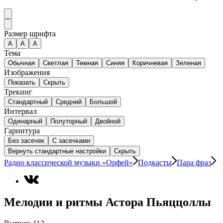
Размер шрифта
А
A
A
Тема
Обычная
Светлая
Темная
Синяя
Коричневая
Зеленая
Изображения
Показать
Скрыть
Трекинг
Стандартный
Средний
Большой
Интервал
Одинарный
Полуторный
Двойной
Гарнитура
Без засечек
С засечками
Вернуть стандартные настройки
Скрыть
Радио классической музыки «Орфей»
Подкасты
Пара фраз
Мелодии и ритмы Астора Пьяццоллы