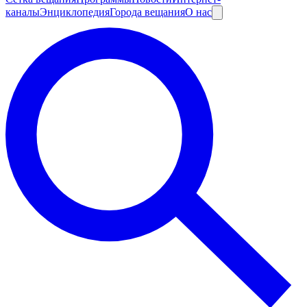
каналы
Энциклопедия
Города вещания
О нас