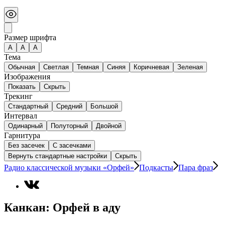
Размер шрифта
А
A
A
Тема
Обычная
Светлая
Темная
Синяя
Коричневая
Зеленая
Изображения
Показать
Скрыть
Трекинг
Стандартный
Средний
Большой
Интервал
Одинарный
Полуторный
Двойной
Гарнитура
Без засечек
С засечками
Вернуть стандартные настройки
Скрыть
Радио классической музыки «Орфей»
Подкасты
Пара фраз
Канкан: Орфей в аду