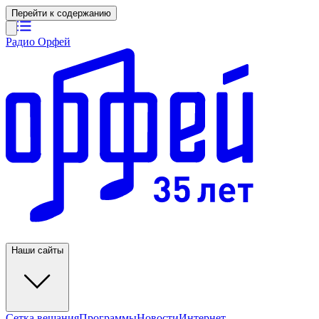
Перейти к содержанию
Радио Орфей
Наши сайты
Сетка вещания
Программы
Новости
Интернет-