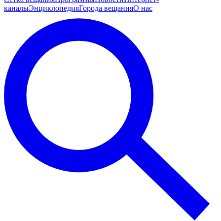
каналы
Энциклопедия
Города вещания
О нас