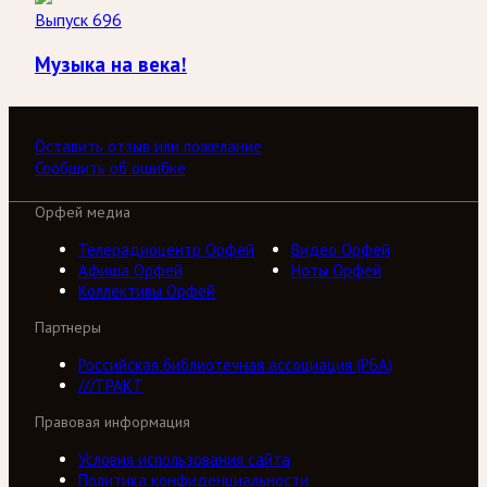
Выпуск 696
Музыка на века!
Оставить отзыв или пожелание
Сообщить об ошибке
Орфей медиа
Телерадиоцентр Орфей
Видео Орфей
Афиша Орфей
Ноты Орфей
Коллективы Орфей
Партнеры
Российская библиотечная ассоциация (РБА)
///ТРАКТ
Правовая информация
Условия использования сайта
Политика конфиденциальности