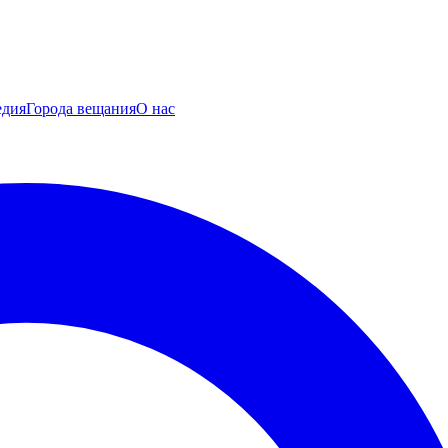
едия
Города вещания
О нас