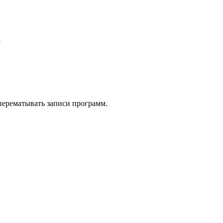
у
 перематывать записи программ.