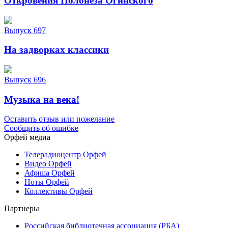
Откровения Полонеза Огинского
Выпуск 697
На задворках классики
Выпуск 696
Музыка на века!
Оставить отзыв или пожелание
Сообщить об ошибке
Орфей медиа
Телерадиоцентр Орфей
Видео Орфей
Афиша Орфей
Ноты Орфей
Коллективы Орфей
Партнеры
Российская библиотечная ассоциация (РБА)