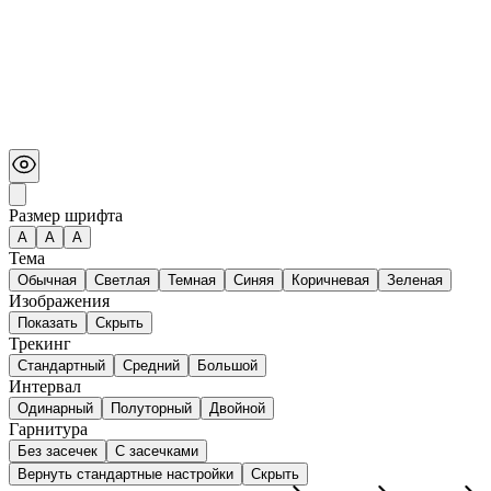
Размер шрифта
А
A
A
Тема
Обычная
Светлая
Темная
Синяя
Коричневая
Зеленая
Изображения
Показать
Скрыть
Трекинг
Стандартный
Средний
Большой
Интервал
Одинарный
Полуторный
Двойной
Гарнитура
Без засечек
С засечками
Вернуть стандартные настройки
Скрыть