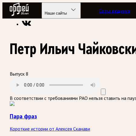
Радио Орфей
Сетка вещания
Радио классической музыки «Орфей»
Подкасты
Пара фра
Наши сайты
Петр Ильич Чайковски
Выпуск 8
В соответствии с требованиями
РАО
нельзя ставить на пау
Пара фраз
Короткие истории от Алексея Сканави