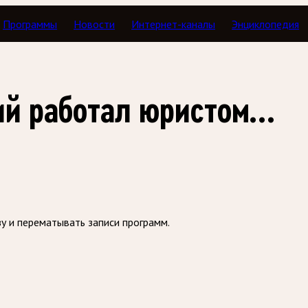
Программы
Новости
Интернет-каналы
Энциклопедия
з
й работал юристом...
зу и перематывать записи программ.