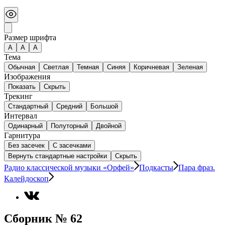
Размер шрифта
А
A
A
Тема
Обычная
Светлая
Темная
Синяя
Коричневая
Зеленая
Изображения
Показать
Скрыть
Трекинг
Стандартный
Средний
Большой
Интервал
Одинарный
Полуторный
Двойной
Гарнитура
Без засечек
С засечками
Вернуть стандартные настройки
Скрыть
Радио классической музыки «Орфей»
Подкасты
Пара фраз.
Калейдоскоп
Сборник № 62