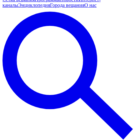
каналы
Энциклопедия
Города вещания
О нас