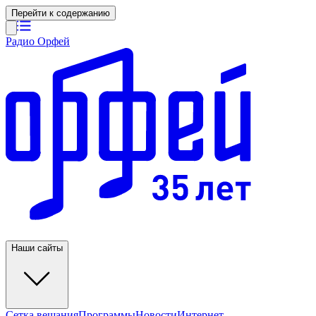
Перейти к содержанию
Радио Орфей
Наши сайты
Сетка вещания
Программы
Новости
Интернет-