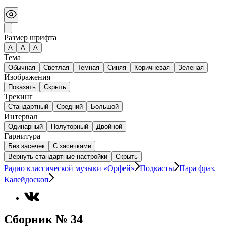
Размер шрифта
А
A
A
Тема
Обычная
Светлая
Темная
Синяя
Коричневая
Зеленая
Изображения
Показать
Скрыть
Трекинг
Стандартный
Средний
Большой
Интервал
Одинарный
Полуторный
Двойной
Гарнитура
Без засечек
С засечками
Вернуть стандартные настройки
Скрыть
Радио классической музыки «Орфей»
Подкасты
Пара фраз.
Калейдоскоп
Сборник № 34