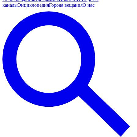
каналы
Энциклопедия
Города вещания
О нас