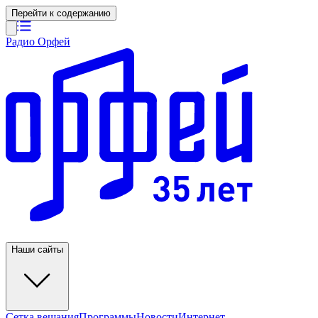
Перейти к содержанию
Радио Орфей
Наши сайты
Сетка вещания
Программы
Новости
Интернет-