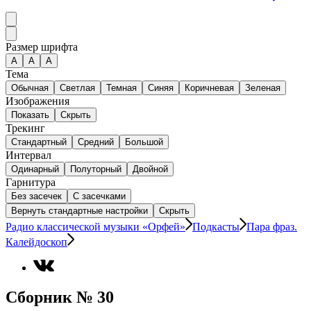
Размер шрифта
А
A
A
Тема
Обычная
Светлая
Темная
Синяя
Коричневая
Зеленая
Изображения
Показать
Скрыть
Трекинг
Стандартный
Средний
Большой
Интервал
Одинарный
Полуторный
Двойной
Гарнитура
Без засечек
С засечками
Вернуть стандартные настройки
Скрыть
Радио классической музыки «Орфей»
Подкасты
Пара фраз.
Калейдоскоп
Сборник № 30