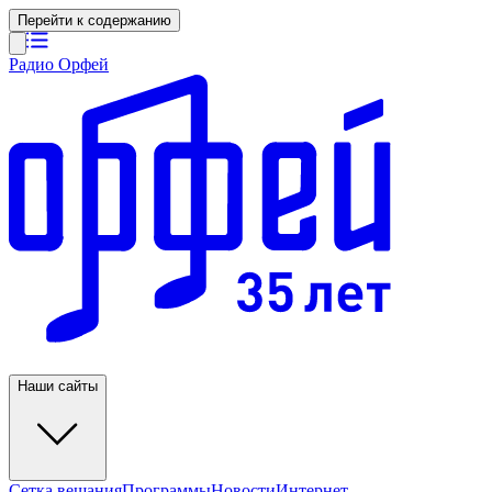
Перейти к содержанию
Радио Орфей
Наши сайты
Сетка вещания
Программы
Новости
Интернет-