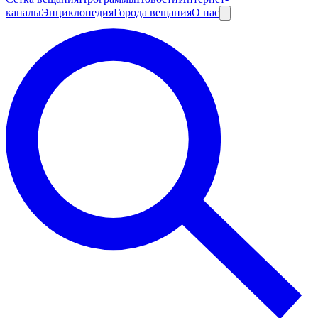
каналы
Энциклопедия
Города вещания
О нас