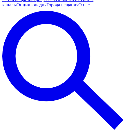
каналы
Энциклопедия
Города вещания
О нас