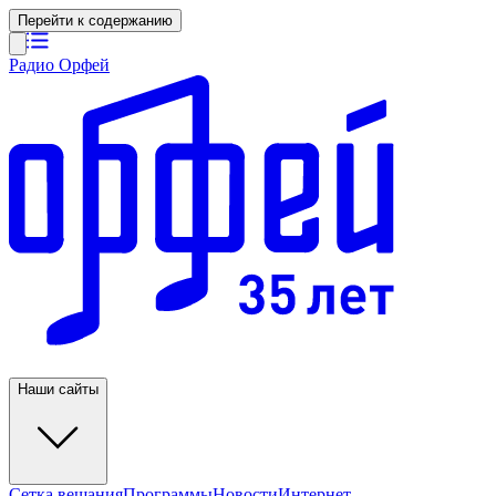
Перейти к содержанию
Радио Орфей
Наши сайты
Сетка вещания
Программы
Новости
Интернет-