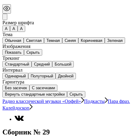
Размер шрифта
А
A
A
Тема
Обычная
Светлая
Темная
Синяя
Коричневая
Зеленая
Изображения
Показать
Скрыть
Трекинг
Стандартный
Средний
Большой
Интервал
Одинарный
Полуторный
Двойной
Гарнитура
Без засечек
С засечками
Вернуть стандартные настройки
Скрыть
Радио классической музыки «Орфей»
Подкасты
Пара фраз.
Калейдоскоп
Сборник № 29