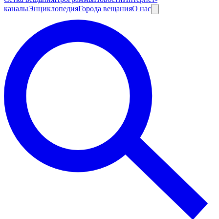
каналы
Энциклопедия
Города вещания
О нас