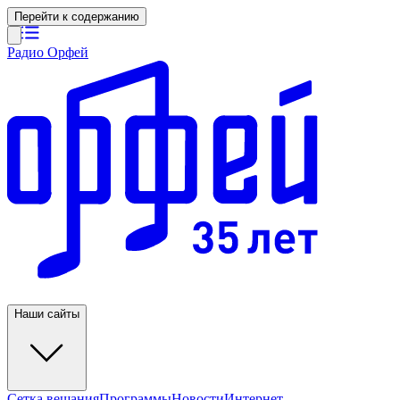
Перейти к содержанию
Радио Орфей
Наши сайты
Сетка вещания
Программы
Новости
Интернет-