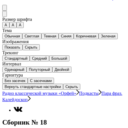
Размер шрифта
А
A
A
Тема
Обычная
Светлая
Темная
Синяя
Коричневая
Зеленая
Изображения
Показать
Скрыть
Трекинг
Стандартный
Средний
Большой
Интервал
Одинарный
Полуторный
Двойной
Гарнитура
Без засечек
С засечками
Вернуть стандартные настройки
Скрыть
Радио классической музыки «Орфей»
Подкасты
Пара фраз.
Калейдоскоп
Сборник № 18