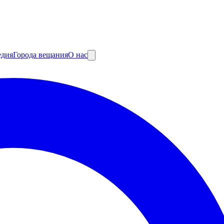
едия
Города вещания
О нас