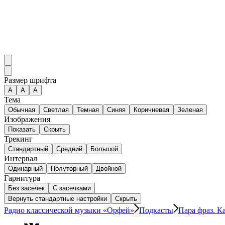
Размер шрифта
А
A
A
Тема
Обычная
Светлая
Темная
Синяя
Коричневая
Зеленая
Изображения
Показать
Скрыть
Трекинг
Стандартный
Средний
Большой
Интервал
Одинарный
Полуторный
Двойной
Гарнитура
Без засечек
С засечками
Вернуть стандартные настройки
Скрыть
Радио классической музыки «Орфей»
Подкасты
Пара фраз. К