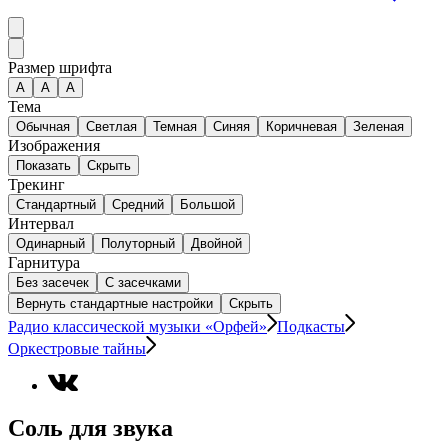
Размер шрифта
А
A
A
Тема
Обычная
Светлая
Темная
Синяя
Коричневая
Зеленая
Изображения
Показать
Скрыть
Трекинг
Стандартный
Средний
Большой
Интервал
Одинарный
Полуторный
Двойной
Гарнитура
Без засечек
С засечками
Вернуть стандартные настройки
Скрыть
Радио классической музыки «Орфей»
Подкасты
Оркестровые тайны
Соль для звука