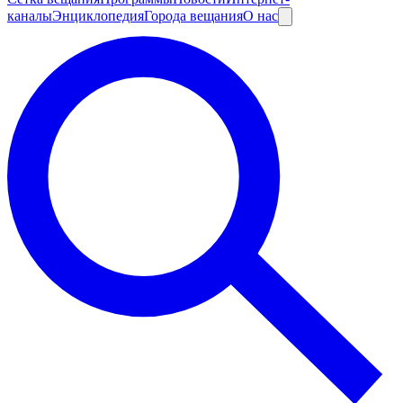
каналы
Энциклопедия
Города вещания
О нас