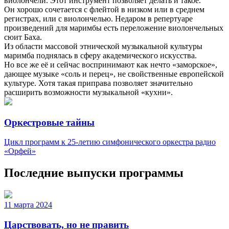
виолончели. Этот инструмент позволяет делать и такое.
Он хорошо сочетается с флейтой в низком или в среднем
регистрах, или с виолончелью. Недаром в репертуаре
произведений для маримбы есть переложение виолончельных
сюит Баха.
Из области массовой этнической музыкальной культуры
маримба поднялась в сферу академического искусства.
Но все же её и сейчас воспринимают как нечто «заморское»,
дающее музыке «соль и перец», не свойственные европейской
культуре. Хотя такая приправа позволяет значительно
расширить возможности музыкальной «кухни».
Оркестровые тайны
Цикл программ к 25-летию симфонического оркестра радио
«Орфей»
Последние выпуски программы
11 марта 2024
Царствовать, но не править