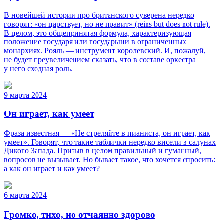
В новейшей истории про британского суверена нередко
говорят: «он царствует, но не правит» (reins but does not rule).
В целом, это общепринятая формула, характеризующая
положение государя или государыни в ограниченных
монархиях. Рояль — инструмент королевский. И, пожалуй,
не будет преувеличением сказать, что в составе оркестра
у него сходная роль.
9 марта 2024
Он играет, как умеет
Фраза известная — «Не стреляйте в пианиста, он играет, как
умеет». Говорят, что такие таблички нередко висели в салунах
Дикого Запада. Призыв в целом правильный и гуманный,
вопросов не вызывает. Но бывает такое, что хочется спросить:
а как он играет и как умеет?
6 марта 2024
Громко, тихо, но отчаянно здорово