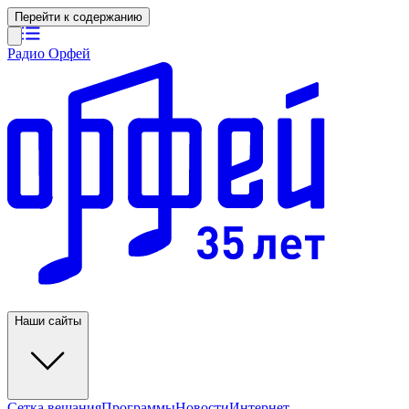
Перейти к содержанию
Радио Орфей
Наши сайты
Сетка вещания
Программы
Новости
Интернет-