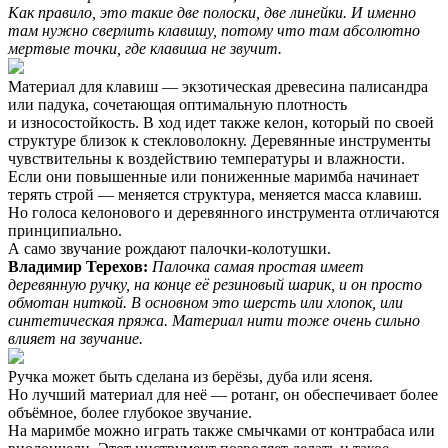
Как правило, это такие две полоски, две линейки. И именно
там нужно сверлить клавишу, потому что там абсолютно
мертвые точки, где клавиша не звучит.
Материал для клавиш — экзотическая древесина палисандра
или падука, сочетающая оптимальную плотность
и износостойкость. В ход идет также келон, который по своей
структуре близок к стекловолокну. Деревянные инструменты
чувствительны к воздействию температуры и влажности.
Если они повышенные или пониженные маримба начинает
терять строй — меняется структура, меняется масса клавиш.
Но голоса келонового и деревянного инструмента отличаются
принципиально.
А само звучание рождают палочки-колотушки.
Владимир Терехов:
Палочка самая простая имеет
деревянную ручку, на конце её резиновый шарик, и он просто
обмотан ниткой. В основном это шерсть или хлопок, или
синтетическая пряжа. Материал нити тоже очень сильно
влияет на звучание.
Ручка может быть сделана из берёзы, дуба или ясеня.
Но лучший материал для неё — ротанг, он обеспечивает более
объёмное, более глубокое звучание.
На маримбе можно играть также смычками от контрабаса или