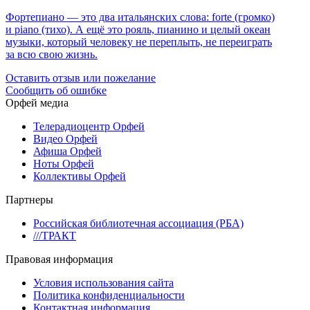
Фортепиано — это два итальянских слова: forte (громко)
и piano (тихо). А ещё это рояль, пианино и целый океан
музыки, который человеку не переплыть, не переиграть
за всю свою жизнь.
Оставить отзыв или пожелание
Сообщить об ошибке
Орфей медиа
Телерадиоцентр Орфей
Видео Орфей
Афиша Орфей
Ноты Орфей
Коллективы Орфей
Партнеры
Российская библиотечная ассоциация (РБА)
///ТРАКТ
Правовая информация
Условия использования сайта
Политика конфиденциальности
Контактная информация