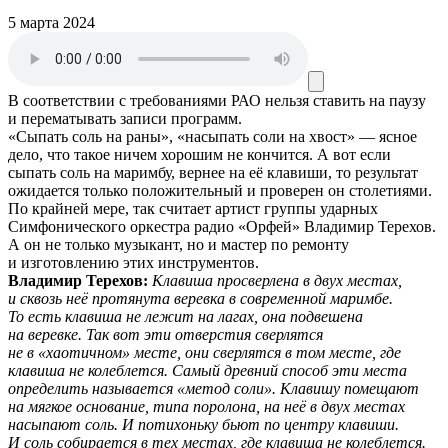
5 марта 2024
В соответствии с требованиями
РАО
нельзя ставить на паузу
и перематывать записи программ.
«Сыпать соль на раны», «насыпать соли на хвост» — ясное
дело, что такое ничем хорошим не кончится. А вот если
сыпать соль на маримбу, вернее на её клавиши, то результат
ожидается только положительный и проверен он столетиями.
По крайней мере, так считает артист группы ударных
Симфонического оркестра радио «Орфей» Владимир Терехов.
А он не только музыкант, но и мастер по ремонту
и изготовлению этих инструментов.
Владимир Терехов:
Клавиша просверлена в двух местах,
и сквозь неё протянута веревка в современной маримбе.
То есть клавиша не лежит на лагах, она подвешена
на веревке. Так вот эти отверстия сверлятся
не в «хаотичном» месте, они сверлятся в том месте, где
клавиша не колеблется. Самый древний способ эти места
определить называется «метод соли». Клавишу помещают
на мягкое основание, типа поролона, на неё в двух местах
насыпают соль. И потихоньку бьют по центру клавиши.
И соль собирается в тех местах, где клавиша не колеблется.