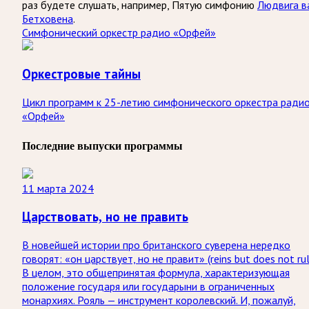
раз будете слушать, например, Пятую симфонию
Людвига в
Бетховена
.
Симфонический оркестр радио «Орфей»
Оркестровые тайны
Цикл программ к 25-летию симфонического оркестра ради
«Орфей»
Последние выпуски программы
11 марта 2024
Царствовать, но не править
В новейшей истории про британского суверена нередко
говорят: «он царствует, но не правит» (reins but does not rul
В целом, это общепринятая формула, характеризующая
положение государя или государыни в ограниченных
монархиях. Рояль — инструмент королевский. И, пожалуй,