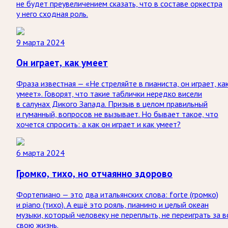
не будет преувеличением сказать, что в составе оркестра
у него сходная роль.
9 марта 2024
Он играет, как умеет
Фраза известная — «Не стреляйте в пианиста, он играет, ка
умеет». Говорят, что такие таблички нередко висели
в салунах Дикого Запада. Призыв в целом правильный
и гуманный, вопросов не вызывает. Но бывает такое, что
хочется спросить: а как он играет и как умеет?
6 марта 2024
Громко, тихо, но отчаянно здорово
Фортепиано — это два итальянских слова: forte (громко)
и piano (тихо). А ещё это рояль, пианино и целый океан
музыки, который человеку не переплыть, не переиграть за 
свою жизнь.