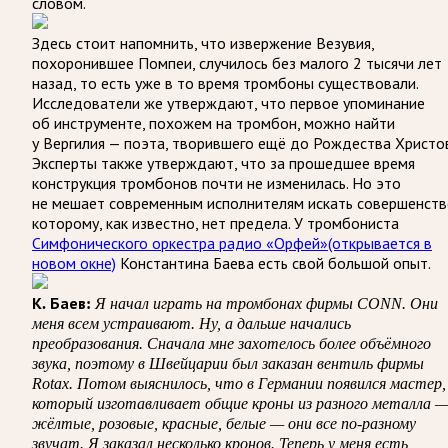
словом.
Здесь стоит напомнить, что извержение Везувия,
похоронившее Помпеи, случилось без малого 2 тысячи лет
назад, то есть уже в то время тромбоны существовали.
Исследователи же утверждают, что первое упоминание
об инструменте, похожем на тромбон, можно найти
у Вергилия — поэта, творившего ещё до Рождества Христов
Эксперты также утверждают, что за прошедшее время
конструкция тромбонов почти не изменилась. Но это
не мешает современным исполнителям искать совершенств
которому, как известно, нет предела. У тромбониста
Симфонического оркестра радио «Орфей»
(открывается в
новом окне)
Константина Баева есть свой большой опыт.
К. Баев:
Я начал играть на тромбонах фирмы CONN. Они
меня всем устраивают. Ну, а дальше начались
преобразования. Сначала мне захотелось более объёмного
звука, поэтому в Швейцарии был заказан вентиль фирмы
Rotax. Потом выяснилось, что в Германии появился мастер,
который изготавливает общие кроны из разного металла 
жёлтые, розовые, красные, белые — они все по-разному
звучат. Я заказал несколько кронов. Теперь у меня есть