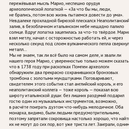
пережёвывал мысль Марио, неспешно орудуя
археологической лопаткой — «За что бы мы, люди,
не брались, потом всю жизнь пытаемся довести до ума».
Невдалеке прохладной бирюзой плескался Неаполитански
залив, в безоблачном итальянском небе нещадно палило
солнце. Вдруг лопатка зацепилась за что-то твёрдое. Мари
взял метлу, начал с осторожностью работать ей, и через
несколько секунд под слоем вулканического пепла сверкну
металл…
Мы не знаем, так ли всё было на самом деле, и звали ли
нашего героя Марио, с уверенностью только можем сказать
что в 1738 году при раскопках Помпеи археологи
обнаружили два прекрасно сохранившихся бронзовых
тромбона с золотыми мундштуками. Поговаривают,
свидетелем этого события стал английский король, и его
неаполитанский коллега — тоже король — показал всю
широту итальянской души: без лишних раздумий подарил
гостю один из музыкальных инструментов, возможно,
в расчёте поиграть дуэтом что-нибудь мелодичное. Оба
монарха, видимо, были людьми предусмотрительными,
поэтому запрятали сокровища настолько хорошо, что найт
их не могут до сих пор, вот уже триста лет. Заиграли, одни