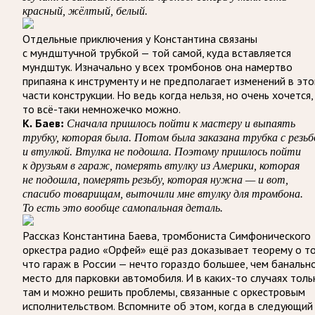
красный, жёлтый, белый.
Отдельные приключения у Константина связаны
с мундштучной трубкой — той самой, куда вставляется
мундштук. Изначально у всех тромбонов она намертво
припаяна к инструменту и не предполагает изменений в это
части конструкции. Но ведь когда нельзя, но очень хочется,
то всё-таки немножечко можно.
К. Баев:
Сначала пришлось пойти к мастеру и выпаять
трубку, которая была. Потом была заказана трубка с резьб
и втулкой. Втулка не подошла. Поэтому пришлось пойти
к друзьям в гараж, померять втулку из Америки, которая
не подошла, померять резьбу, которая нужна — и вот,
спасибо товарищам, выточили мне втулку для тромбона.
То есть это вообще самопальная деталь.
Рассказ Константина Баева, тромбониста Симфонического
оркестра радио «Орфей» ещё раз доказывает теорему о то
что гараж в России — нечто гораздо большее, чем банальн
место для парковки автомобиля. И в каких-то случаях толь
там и можно решить проблемы, связанные с оркестровым
исполнительством. Вспомните об этом, когда в следующий