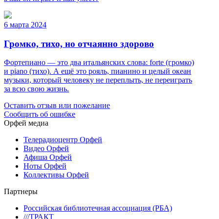
6 марта 2024
Громко, тихо, но отчаянно здорово
Фортепиано — это два итальянских слова: forte (громко)
и piano (тихо). А ещё это рояль, пианино и целый океан
музыки, который человеку не переплыть, не переиграть
за всю свою жизнь.
Оставить отзыв или пожелание
Сообщить об ошибке
Орфей медиа
Телерадиоцентр Орфей
Видео Орфей
Афиша Орфей
Ноты Орфей
Коллективы Орфей
Партнеры
Российская библиотечная ассоциация (РБА)
///ТРАКТ