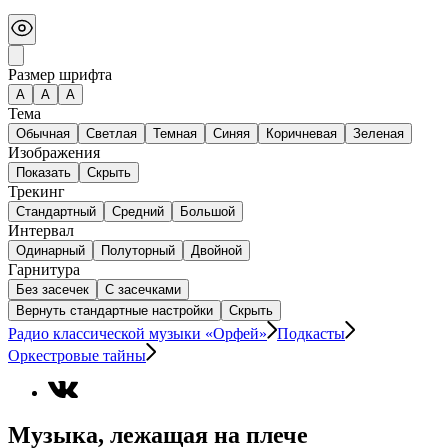
Размер шрифта
А
A
A
Тема
Обычная
Светлая
Темная
Синяя
Коричневая
Зеленая
Изображения
Показать
Скрыть
Трекинг
Стандартный
Средний
Большой
Интервал
Одинарный
Полуторный
Двойной
Гарнитура
Без засечек
С засечками
Вернуть стандартные настройки
Скрыть
Радио классической музыки «Орфей»
Подкасты
Оркестровые тайны
Музыка, лежащая на плече