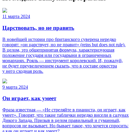
11 марта 2024
Царствовать, но не править
В новейшей истории про британского суверена нередко
говорят: «он царствует, но не правит» (reins but does not rule).
В целом, это общепринятая формула, характеризующая
положение государя или государыни в ограниченных
монархиях. Рояль — инструмент королевский. И, пожалуй,
не будет преувеличением сказать, что в составе оркестра
у него сходная роль.
9 марта 2024
Он играет, как умеет
Фраза известная — «Не стреляйте в пианиста, он играет, как
умеет». Говорят, что такие таблички нередко висели в салунах
Дикого Запада. Призыв в целом правильный и гуманный,
вопросов не вызывает. Но бывает такое, что хочется спросить:
а как он играет и как умеет?