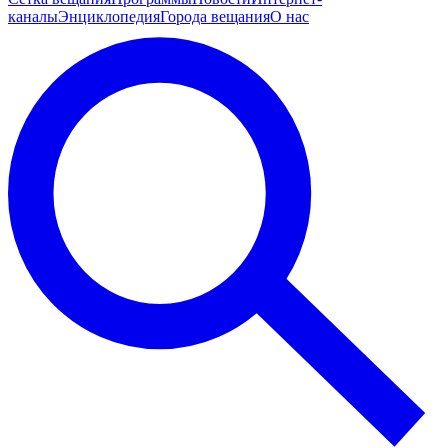
каналы
Энциклопедия
Города вещания
О нас