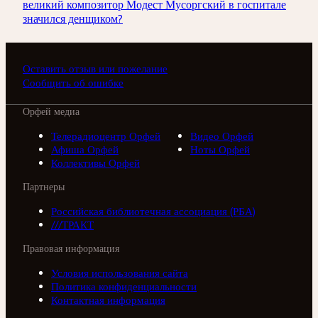
великий композитор Модест Мусоргский в госпитале
значился денщиком?
Оставить отзыв или пожелание
Сообщить об ошибке
Орфей медиа
Телерадиоцентр Орфей
Видео Орфей
Афиша Орфей
Ноты Орфей
Коллективы Орфей
Партнеры
Российская библиотечная ассоциация (РБА)
///ТРАКТ
Правовая информация
Условия использования сайта
Политика конфиденциальности
Контактная информация