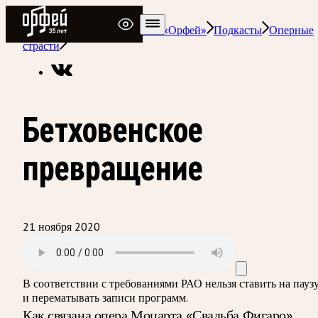
Радио Орфей
Радио классической музыки «Орфей»
Подкасты
Оперные
страсти
Бетховенское
превращение
21 ноября 2020
В соответствии с требованиями
РАО
нельзя ставить на пауз
и перематывать записи программ.
Как связана опера Моцарта «Свадьба Фигаро»