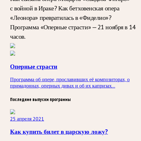
с войной в Ираке? Как бетховенская опера
«Леонора» превратилась в «Фиделио»?
Программа «Оперные страсти» — 21 ноября в 14
часов.
Оперные страсти
Программа об опере, прославивших её композиторах, о
примадоннах, оперных дивах и об их капризах...
Последние выпуски программы
25 апреля 2021
Как купить билет в царскую ложу?