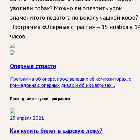
уволили собак? Можно ли оплатить урок
знаменитого педагога по вокалу чашкой кофе?
Программа «Оперные страсти» — 15 ноября в 1
часов.
Оперные страсти
Программа об опере, прославивших её композиторах, о
примадоннах, оперных дивах и об их капризах...
Последние выпуски программы
25 апреля 2021
Как купить билет в царскую ложу?