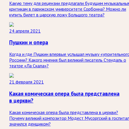
Какую тему для рецензии предлагали будущим музыкальны
критикам в парижском университете Сорбонна? Можно ли
купить билет в царскую ложу Большого театра?
24 апреля 2021
Пушкин и опера
Когда и где Пушкин впервые услышал музыку «упоительног
Россини? Какого мнения был великий писатель Стендаль о
театре «Ла Скала»?
21 февраля 2021
Какая комическая опера была представлена
в церкви?
Какая комическая опера была представлена в церкви?
Почему великий композитор Модест Мусоргский в госпита
значился денщиком?