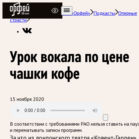
Радио Орфей
Радио классической музыки «Орфей»
Подкасты
Оперные
страсти
Урок вокала по цене
чашки кофе
15 ноября 2020
В соответствии с требованиями
РАО
нельзя ставить на пау
и перематывать записи программ.
За что из лондонского театра «Ковент-Гарден»