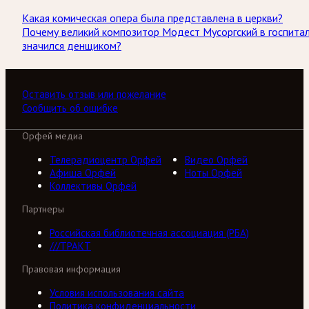
Какая комическая опера была представлена в церкви?
Почему великий композитор Модест Мусоргский в госпита
значился денщиком?
Оставить отзыв или пожелание
Сообщить об ошибке
Орфей медиа
Телерадиоцентр Орфей
Видео Орфей
Афиша Орфей
Ноты Орфей
Коллективы Орфей
Партнеры
Российская библиотечная ассоциация (РБА)
///ТРАКТ
Правовая информация
Условия использования сайта
Политика конфиденциальности