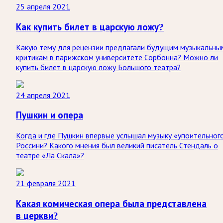
25 апреля 2021
Как купить билет в царскую ложу?
Какую тему для рецензии предлагали будущим музыкальны
критикам в парижском университете Сорбонна? Можно ли
купить билет в царскую ложу Большого театра?
24 апреля 2021
Пушкин и опера
Когда и где Пушкин впервые услышал музыку «упоительног
Россини? Какого мнения был великий писатель Стендаль о
театре «Ла Скала»?
21 февраля 2021
Какая комическая опера была представлена
в церкви?