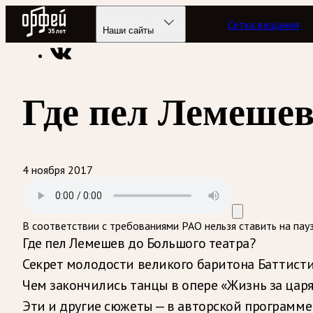
Радио Орфей
Сетка вещания
Радио классической музыки «Орфей»
Подкасты
Оперные 
Наши сайты
Где пел Лемешев
4 ноября 2017
В соответствии с требованиями
РАО
нельзя ставить на пау
Где пел Лемешев до Большого театра?
Секрет молодости великого баритона Баттисти
Чем закончились танцы в опере «Жизнь за царя»
Эти и другие сюжеты — в авторской программе