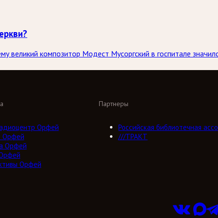
еркви?
ему великий композитор Модест Мусоргский в госпитале значи
а
Партнеры
адиоцентр Орфей
Российская библиотечная ассо
о Орфей
///ТРАКТ
а Орфей
 Орфей
ктивы Орфей