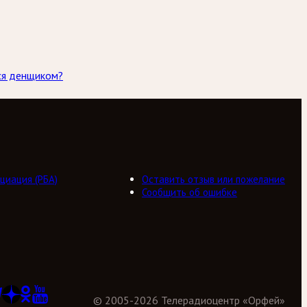
лся денщиком?
циация (РБА)
Оставить отзыв или пожелание
Сообщить об ошибке
©
2005
-
2026
Телерадиоцентр «Орфей»