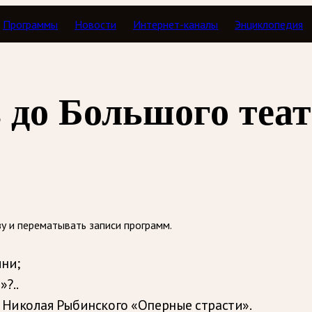
Программы
Новости
Интернет-каналы
Энциклопедия
страсти
 до Большого теа
зу и перематывать записи программ.
ни;
?..
 Николая Рыбинского «Оперные страсти».