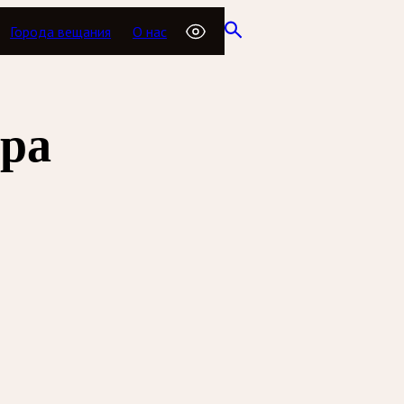
Города вещания
О нас
тра