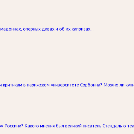
мадоннах, оперных дивах и об их капризах...
 критикам в парижском университете Сорбонна? Можно ли купи
» Россини? Какого мнения был великий писатель Стендаль о те