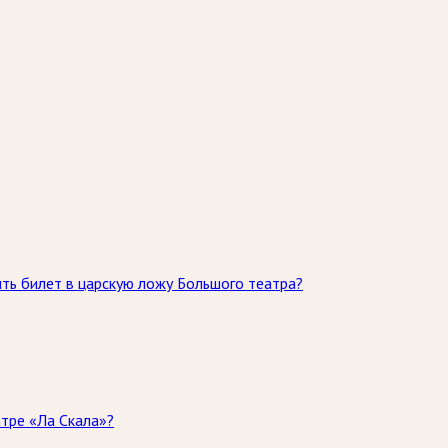
ть билет в царскую ложу Большого театра?
атре «Ла Скала»?