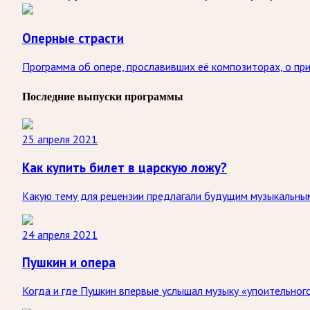
Оперные страсти
Программа об опере, прославивших её композиторах, о при
Последние выпуски программы
25 апреля 2021
Как купить билет в царскую ложу?
Какую тему для рецензии предлагали будущим музыкальным
24 апреля 2021
Пушкин и опера
Когда и где Пушкин впервые услышал музыку «упоительного