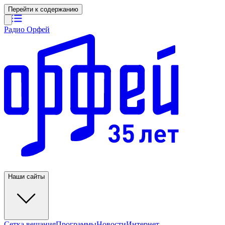
Перейти к содержанию
Радио Орфей
Наши сайты
Сетка вещания
Программы
Новости
Интернет-