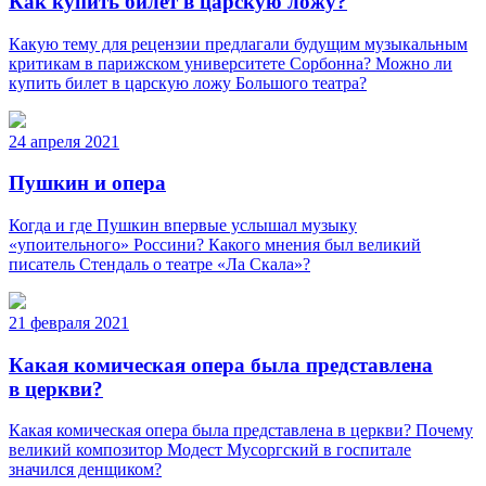
Как купить билет в царскую ложу?
Какую тему для рецензии предлагали будущим музыкальным
критикам в парижском университете Сорбонна? Можно ли
купить билет в царскую ложу Большого театра?
24 апреля 2021
Пушкин и опера
Когда и где Пушкин впервые услышал музыку
«упоительного» Россини? Какого мнения был великий
писатель Стендаль о театре «Ла Скала»?
21 февраля 2021
Какая комическая опера была представлена
в церкви?
Какая комическая опера была представлена в церкви? Почему
великий композитор Модест Мусоргский в госпитале
значился денщиком?