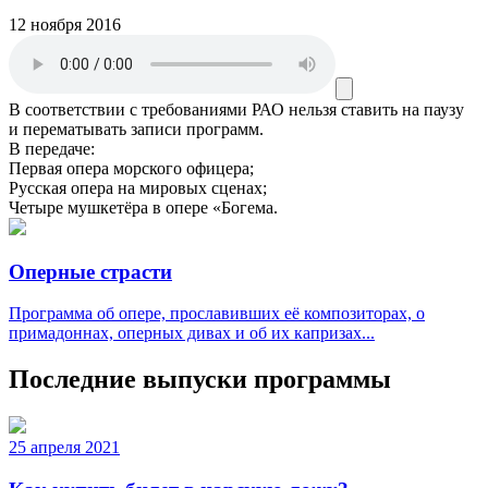
12 ноября 2016
В соответствии с требованиями
РАО
нельзя ставить на паузу
и перематывать записи программ.
В передаче:
Первая опера морского офицера;
Русская опера на мировых сценах;
Четыре мушкетёра в опере «Богема.
Оперные страсти
Программа об опере, прославивших её композиторах, о
примадоннах, оперных дивах и об их капризах...
Последние выпуски программы
25 апреля 2021