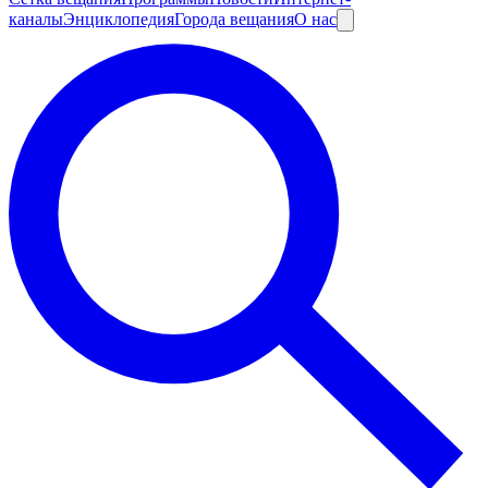
каналы
Энциклопедия
Города вещания
О нас