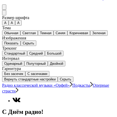
Размер шрифта
А
A
A
Тема
Обычная
Светлая
Темная
Синяя
Коричневая
Зеленая
Изображения
Показать
Скрыть
Трекинг
Стандартный
Средний
Большой
Интервал
Одинарный
Полуторный
Двойной
Гарнитура
Без засечек
С засечками
Вернуть стандартные настройки
Скрыть
Радио классической музыки «Орфей»
Подкасты
Оперные
страсти
С Днём радио!