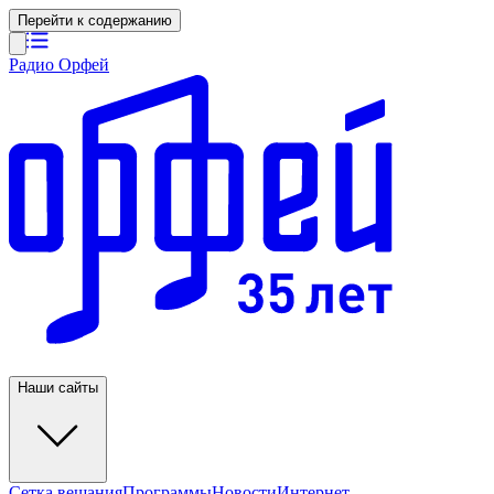
Перейти к содержанию
Радио Орфей
Наши сайты
Сетка вещания
Программы
Новости
Интернет-