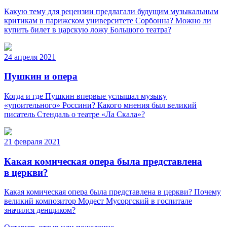
Какую тему для рецензии предлагали будущим музыкальным
критикам в парижском университете Сорбонна? Можно ли
купить билет в царскую ложу Большого театра?
24 апреля 2021
Пушкин и опера
Когда и где Пушкин впервые услышал музыку
«упоительного» Россини? Какого мнения был великий
писатель Стендаль о театре «Ла Скала»?
21 февраля 2021
Какая комическая опера была представлена
в церкви?
Какая комическая опера была представлена в церкви? Почему
великий композитор Модест Мусоргский в госпитале
значился денщиком?