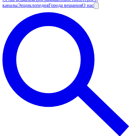
каналы
Энциклопедия
Города вещания
О нас