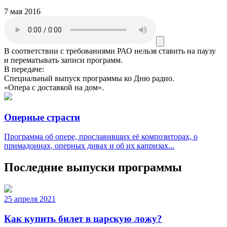
7 мая 2016
В соответствии с требованиями
РАО
нельзя ставить на паузу
и перематывать записи программ.
В передаче:
Специальный выпуск программы ко Дню радио.
«Опера с доставкой на дом».
Оперные страсти
Программа об опере, прославивших её композиторах, о
примадоннах, оперных дивах и об их капризах...
Последние выпуски программы
25 апреля 2021
Как купить билет в царскую ложу?