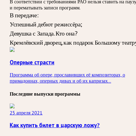
В соответствии с требованиями
РАО
нельзя ставить на пауз
и перематывать записи программ.
В передаче:
Успешный дебют режиссёра;
Девушка с Запада. Кто она?
Кремлёвский дворец, как подарок Большому театр
Оперные страсти
Программа об опере, прославивших её композиторах, о
примадоннах, оперных дивах и об их капризах...
Последние выпуски программы
25 апреля 2021
Как купить билет в царскую ложу?