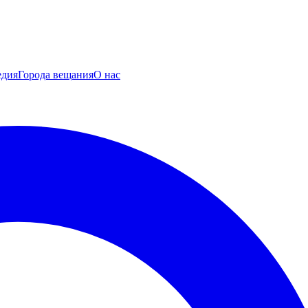
едия
Города вещания
О нас