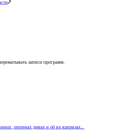
асти
 перематывать записи программ.
ннах, оперных дивах и об их капризах...