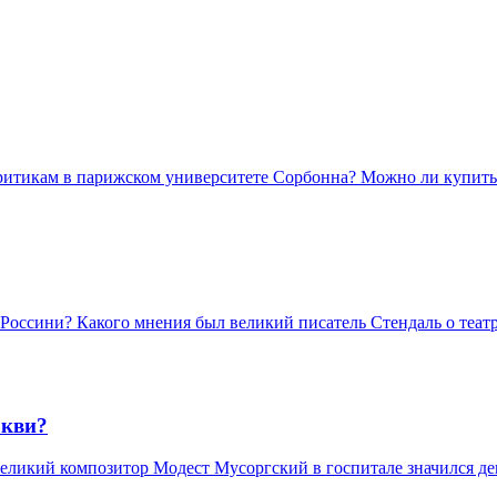
итикам в парижском университете Сорбонна? Можно ли купить 
Россини? Какого мнения был великий писатель Стендаль о теат
ркви?
великий композитор Модест Мусоргский в госпитале значился д