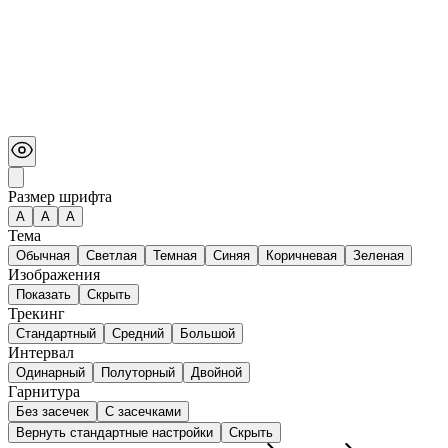
Размер шрифта
А
A
A
Тема
Обычная
Светлая
Темная
Синяя
Коричневая
Зеленая
Изображения
Показать
Скрыть
Трекинг
Стандартный
Средний
Большой
Интервал
Одинарный
Полуторный
Двойной
Гарнитура
Без засечек
С засечками
Вернуть стандартные настройки
Скрыть