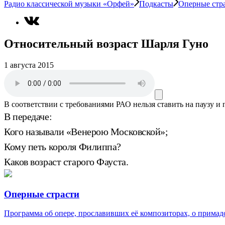
Радио классической музыки «Орфей»
Подкасты
Оперные стр
Относительный возраст Шарля Гуно
1 августа 2015
В соответствии с требованиями
РАО
нельзя ставить на паузу и
В передаче:
Кого называли «Венерою Московской»;
Кому петь короля Филиппа?
Каков возраст старого Фауста.
Оперные страсти
Программа об опере, прославивших её композиторах, о примадо