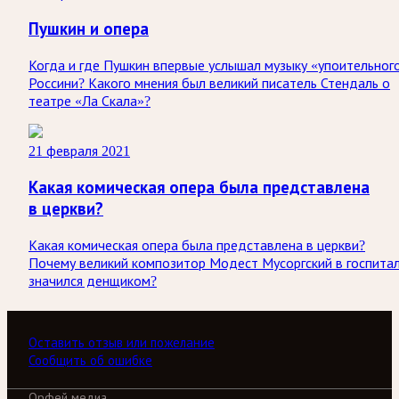
Пушкин и опера
Когда и где Пушкин впервые услышал музыку «упоительног
Россини? Какого мнения был великий писатель Стендаль о
театре «Ла Скала»?
21 февраля 2021
Какая комическая опера была представлена
в церкви?
Какая комическая опера была представлена в церкви?
Почему великий композитор Модест Мусоргский в госпита
значился денщиком?
Оставить отзыв или пожелание
Сообщить об ошибке
Орфей медиа