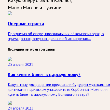
Какую оперу ставила Каллас?;
Манон Массне и Пуччини.
Оперные страсти
Программа об опере, прославивших её композиторах, о
примадоннах, оперных дивах и об их капризах...
Последние выпуски программы
25 апреля 2021
Как купить билет в царскую ложу?
Какую тему для рецензии предлагали будущим музыкальны
критикам в парижском университете Сорбонна? Можно ли
купить билет в царскую ложу Большого театра?
24 апреля 2021