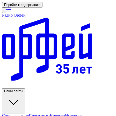
Перейти к содержанию
Радио Орфей
Наши сайты
Сетка вещания
Программы
Новости
Интернет-