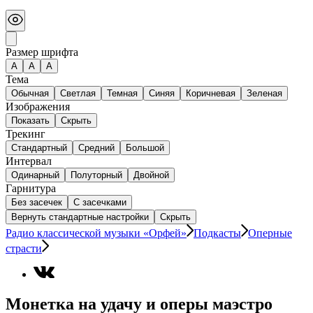
Размер шрифта
А
A
A
Тема
Обычная
Светлая
Темная
Синяя
Коричневая
Зеленая
Изображения
Показать
Скрыть
Трекинг
Стандартный
Средний
Большой
Интервал
Одинарный
Полуторный
Двойной
Гарнитура
Без засечек
С засечками
Вернуть стандартные настройки
Скрыть
Радио классической музыки «Орфей»
Подкасты
Оперные
страсти
Монетка на удачу и оперы маэстро