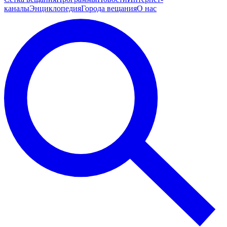
каналы
Энциклопедия
Города вещания
О нас