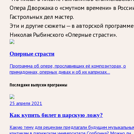
Опера Дворжака о «смутном времени» в России
Гастрольных дел мастер.
Эти и другие сюжеты — в авторской программе
Николая Рыбинского «Оперные страсти».
Оперные страсти
Программа об опере, прославивших её композиторах, о
примадоннах, оперных дивах и об их капризах...
Последние выпуски программы
25 апреля 2021
Как купить билет в царскую ложу?
Какую тему для рецензии предлагали будущим музыкальны
критикам в парижском университете Сорбонна? Можно ли