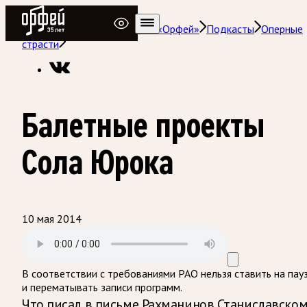
Радио Орфей
Радио классической музыки «Орфей»
Подкасты
Оперные
страсти
Балетные проекты
Сола Юрока
10 мая 2014
В соответствии с требованиями
РАО
нельзя ставить на пау
и перематывать записи программ.
Что писал в письме Рахманинов Станиславском