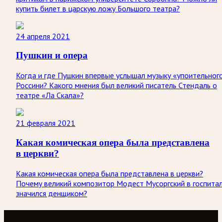
купить билет в царскую ложу Большого театра?
24 апреля 2021
Пушкин и опера
Когда и где Пушкин впервые услышал музыку «упоительног
Россини? Какого мнения был великий писатель Стендаль о
театре «Ла Скала»?
21 февраля 2021
Какая комическая опера была представлена
в церкви?
Какая комическая опера была представлена в церкви?
Почему великий композитор Модест Мусоргский в госпита
значился денщиком?