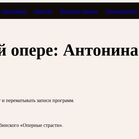
Программы
Новости
Интернет-каналы
Энциклопедия
страсти
й опере: Антонин
зу и перематывать записи программ.
бинского «Оперные страсти».