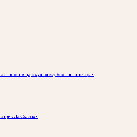
ть билет в царскую ложу Большого театра?
еатре «Ла Скала»?