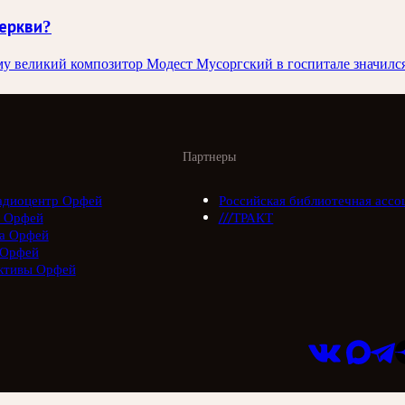
церкви?
ему великий композитор Модест Мусоргский в госпитале значил
Партнеры
адиоцентр Орфей
Российская библиотечная ассо
 Орфей
///ТРАКТ
а Орфей
 Орфей
ктивы Орфей