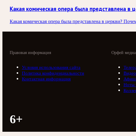
Какая комическая опера была представлена в 
Какая комическая опера была представлена в церкви? Поч
Правовая информация
Орфей медиа
Условия использования сайта
Телер
Политика конфиденциальности
Видео
Контактная информация
Афиш
Ноты
Колле
6+