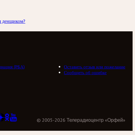
ся денщиком?
циация (РБА)
Оставить отзыв или пожелание
Сообщить об ошибке
©
2005
-
2026
Телерадиоцентр «Орфей»