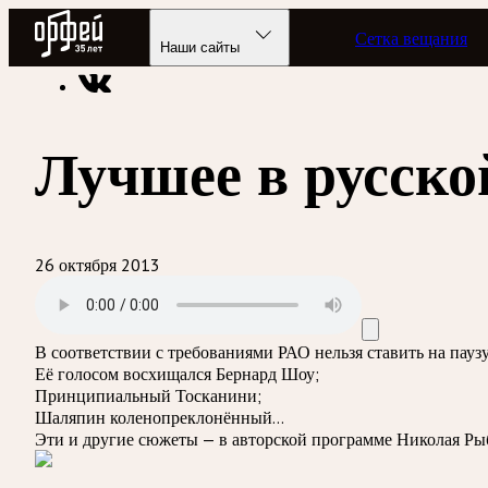
Радио Орфей
Сетка вещания
Радио классической музыки «Орфей»
Подкасты
Оперные 
Наши сайты
Лучшее в русско
26 октября 2013
В соответствии с требованиями
РАО
нельзя ставить на пау
Её голосом восхищался Бернард Шоу;
Принципиальный Тосканини;
Шаляпин коленопреклонённый…
Эти и другие сюжеты — в авторской программе Николая Ры