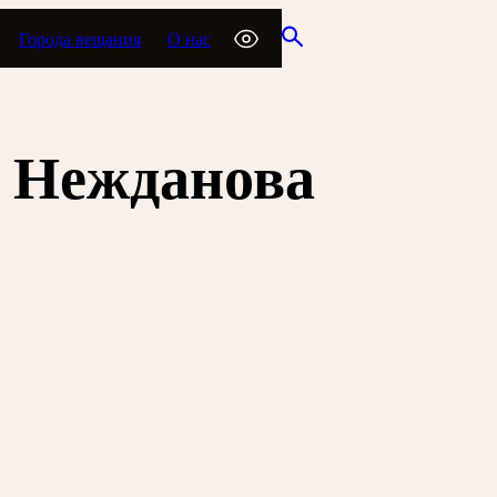
Города вещания
О нас
а Нежданова