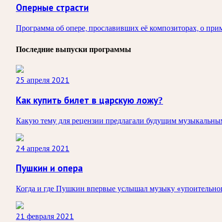
Оперные страсти
Программа об опере, прославивших её композиторах, о прим
Последние выпуски программы
25 апреля 2021
Как купить билет в царскую ложу?
Какую тему для рецензии предлагали будущим музыкальным
24 апреля 2021
Пушкин и опера
Когда и где Пушкин впервые услышал музыку «упоительног
21 февраля 2021