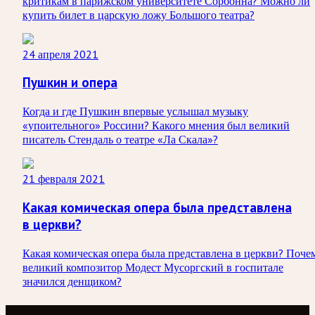
критикам в парижском университете Сорбонна? Можно ли
купить билет в царскую ложу Большого театра?
24 апреля 2021
Пушкин и опера
Когда и где Пушкин впервые услышал музыку
«упоительного» Россини? Какого мнения был великий
писатель Стендаль о театре «Ла Скала»?
21 февраля 2021
Какая комическая опера была представлена
в церкви?
Какая комическая опера была представлена в церкви? Поче
великий композитор Модест Мусоргский в госпитале
значился денщиком?