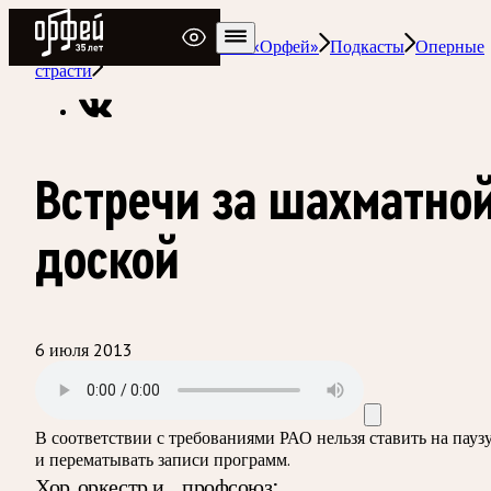
Радио Орфей
Радио классической музыки «Орфей»
Подкасты
Оперные
страсти
Встречи за шахматно
доской
6 июля 2013
В соответствии с требованиями
РАО
нельзя ставить на пауз
и перематывать записи программ.
Хор, оркестр и… профсоюз;