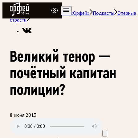
Радио Орфей
Радио классической музыки «Орфей»
Подкасты
Оперные
страсти
Великий тенор —
почётный капитан
полиции?
8 июня 2013