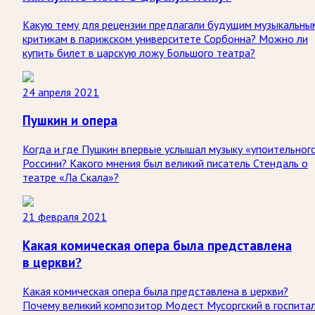
Какую тему для рецензии предлагали будущим музыкальны
критикам в парижском университете Сорбонна? Можно ли
купить билет в царскую ложу Большого театра?
24 апреля 2021
Пушкин и опера
Когда и где Пушкин впервые услышал музыку «упоительног
Россини? Какого мнения был великий писатель Стендаль о
театре «Ла Скала»?
21 февраля 2021
Какая комическая опера была представлена
в церкви?
Какая комическая опера была представлена в церкви?
Почему великий композитор Модест Мусоргский в госпита