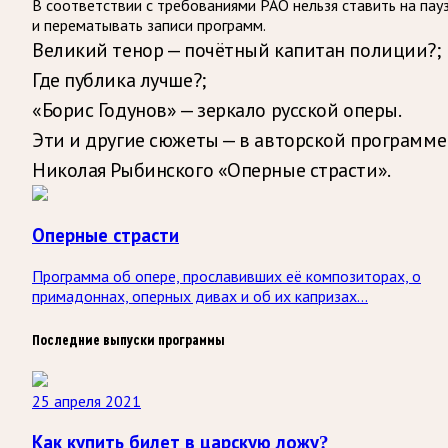
В соответствии с требованиями
РАО
нельзя ставить на пау
и перематывать записи программ.
Великий тенор — почётный капитан полиции?;
Где публика лучше?;
«Борис Годунов» — зеркало русской оперы.
Эти и другие сюжеты — в авторской программе
Николая Рыбинского «Оперные страсти».
Оперные страсти
Программа об опере, прославивших её композиторах, о
примадоннах, оперных дивах и об их капризах...
Последние выпуски программы
25 апреля 2021
Как купить билет в царскую ложу?